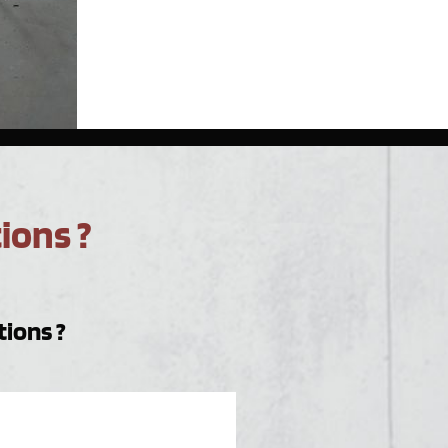
ions ?
ions ?